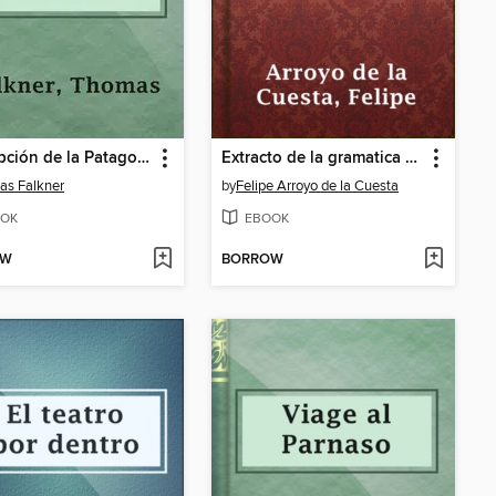
Descripción de la Patagonia y de las Partes Adyacentes de la América Meridional
Extracto de la gramatica mutsun
as Falkner
by
Felipe Arroyo de la Cuesta
OK
EBOOK
OW
BORROW