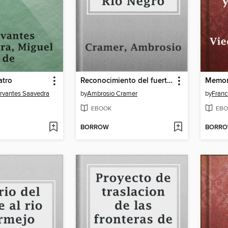
atro
Reconocimiento del fuerte del Carmen del Rio Negro
rvantes Saavedra
by
Ambrosio Cramer
by
Franc
EBOOK
EBO
BORROW
BORR