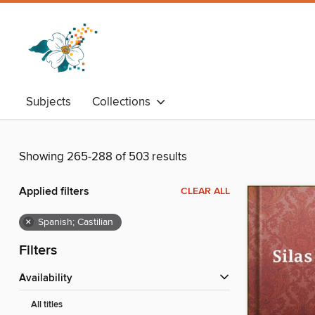
Subjects
Collections
Showing 265-288 of 503 results
Applied filters
CLEAR ALL
×
Spanish; Castilian
Filters
Availability
All titles