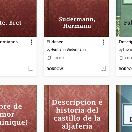
fornianos
El deseo
by
Hermann Sudermann
by
Thom
EBOOK
EBO
BORROW
BORR