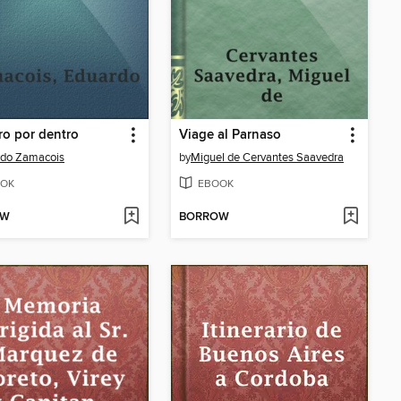
tro por dentro
Viage al Parnaso
rdo Zamacois
by
Miguel de Cervantes Saavedra
OK
EBOOK
OW
BORROW