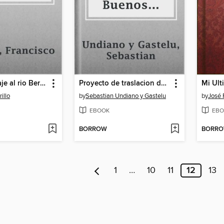
Diario del viaje al rio Bermejo
Proyecto de traslacion de las fronteras de Buenos Aires al Rio Negro y Colorado
Mi Ult
illo
by
Sebastian Undiano y Gastelu
by
José 
EBOOK
EBO
BORROW
BORR
1
…
10
11
12
13