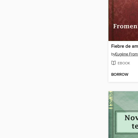
by
Eugène From
EBOOK
BORROW