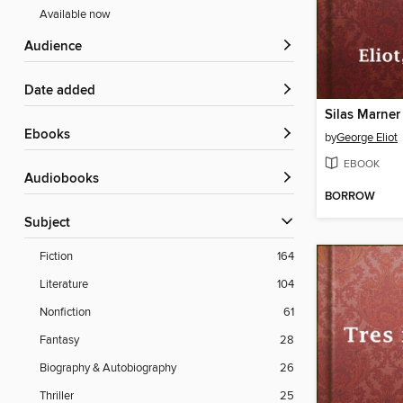
Available now
Audience
Date added
Silas Marner
ebooks
by
George Eliot
EBOOK
Audiobooks
BORROW
Subject
Fiction
164
Literature
104
Nonfiction
61
Fantasy
28
Biography & Autobiography
26
Thriller
25