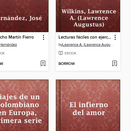
cho Martín Fierro
Lecturas fáciles con ejercicios
 Hernández
by
Lawrence A. (Lawrence Augustus) Wilkins
OK
EBOOK
OW
BORROW