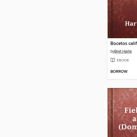
Bocetos cali
by
Bret Harte
EBOOK
BORROW