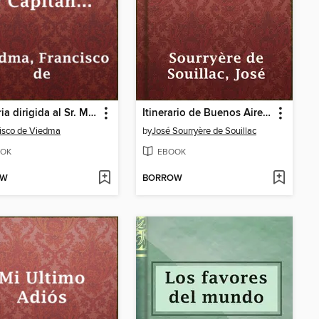
Memoria dirigida al Sr. Marquez de Loreto, Virey y Capitan General de las Provincias del Rio de La Plata
Itinerario de Buenos Aires a Cordoba
isco de Viedma
by
José Sourryère de Souillac
OK
EBOOK
OW
BORROW