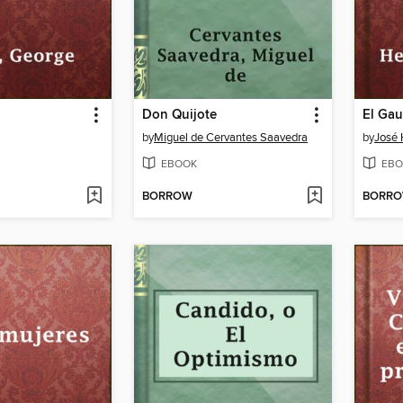
Don Quijote
El Gau
by
Miguel de Cervantes Saavedra
by
José
EBOOK
EBO
BORROW
BORR