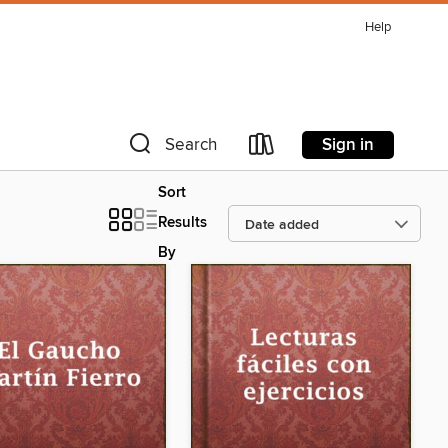
Help
Sign in
Search
Sort
Results
By