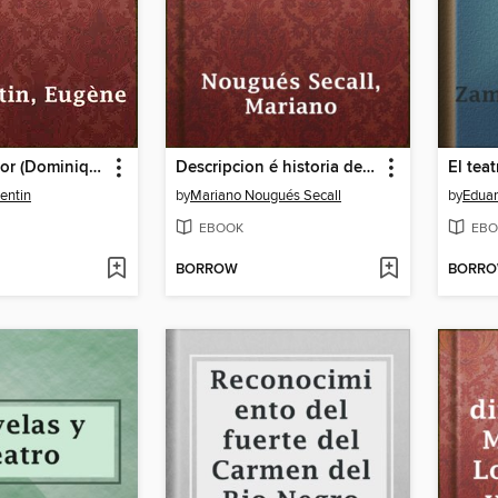
Fiebre de amor (Dominique)
Descripcion é historia del castillo de la aljafería
El tea
entin
by
Mariano Nougués Secall
by
Edua
EBOOK
EBO
BORROW
BORR