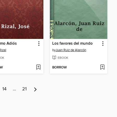
imo Adiós
Los favores del mundo
Rizal
by
Juan Ruiz de Alarcón
OK
EBOOK
OW
BORROW
14
…
21