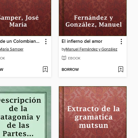
Viajes de un Colombiano en Europa, primera serie
El infierno del amor
María Samper
by
Manuel Fernández y González
OK
EBOOK
OW
BORROW