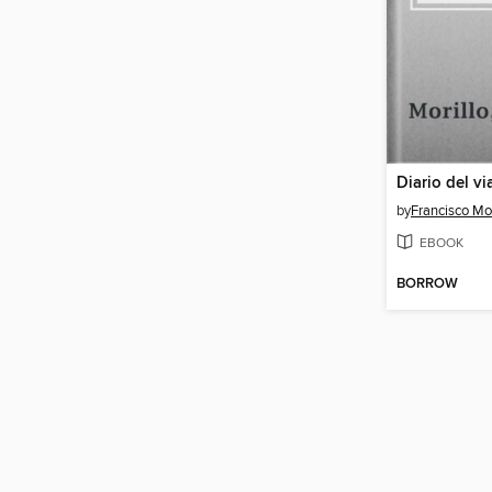
by
Francisco Mor
EBOOK
BORROW