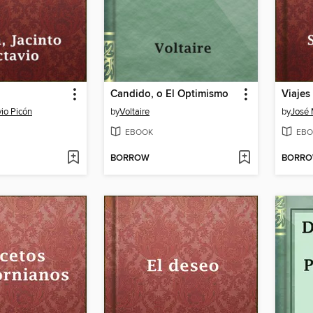
Candido, o El Optimismo
vio Picón
by
Voltaire
by
José 
EBOOK
EBO
BORROW
BORR