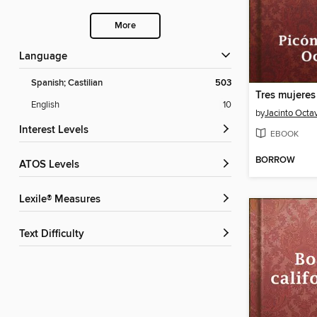
More
Language
Spanish; Castilian
503
Tres mujeres
English
10
by
Jacinto Octa
Interest Levels
EBOOK
BORROW
ATOS Levels
Lexile® Measures
Text Difficulty