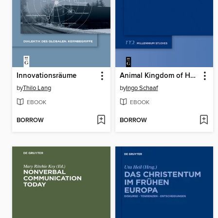
Innovationsräume
Animal Kingdom of Heaven
by
Thilo Lang
by
Ingo Schaaf
EBOOK
EBOOK
BORROW
BORROW