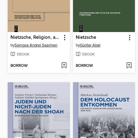
Nietzsche, Religion, and Mood
Nietzsche
by
Sampsa Andrei Saarinen
by
Günter Abel
EBOOK
EBOOK
BORROW
BORROW