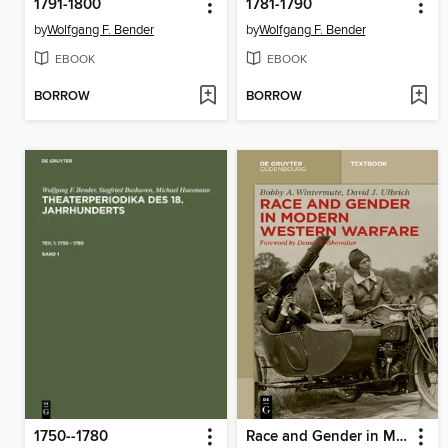
1791-1800
1781-1790
by
Wolfgang F. Bender
by
Wolfgang F. Bender
EBOOK
EBOOK
BORROW
BORROW
1750--1780
Race and Gender in Modern Western Warfare