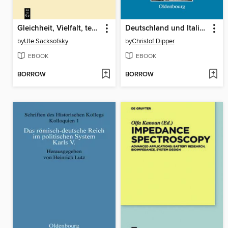
Gleichheit, Vielfalt, technischer Wandel
Deutschland und Italien 1860-1960
by
Ute Sacksofsky
by
Christof Dipper
EBOOK
EBOOK
BORROW
BORROW