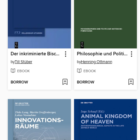
Der inkriminierte Bischof
Philosophie und Politik bei Nietzsche
by
Till Stüber
by
Henning Ottmann
EBOOK
EBOOK
BORROW
BORROW