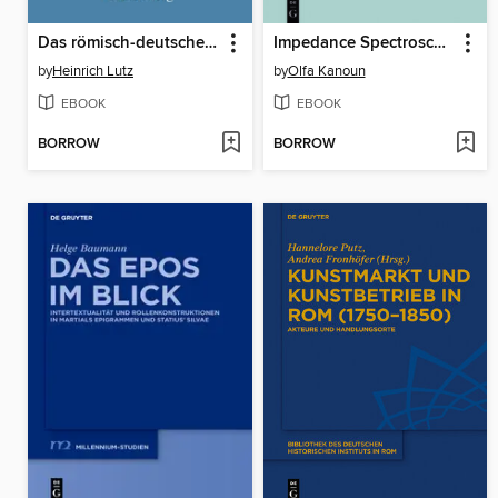
Das römisch-deutsche Reich im politischen System Karls V.
Impedance Spectroscopy
by
Heinrich Lutz
by
Olfa Kanoun
EBOOK
EBOOK
BORROW
BORROW