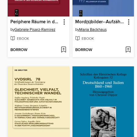
Periphere Räume in der Amerikanistik
Mord(s)bilder--Aufzählungen von Gewalt bei Seneca und Lucan
by
Gabriele Pisarz-Ramirez
by
Maria Backhaus
EBOOK
EBOOK
BORROW
BORROW