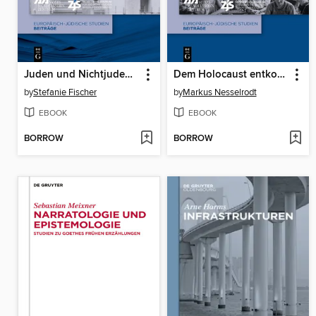
Juden und Nichtjuden nach der Shoah
Dem Holocaust entkommen
by
Stefanie Fischer
by
Markus Nesselrodt
EBOOK
EBOOK
BORROW
BORROW