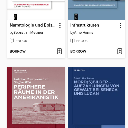
Narratologie und Epistemologie
Infrastrukturen
by
Sebastian Meixner
by
Arne Harms
EBOOK
EBOOK
BORROW
BORROW