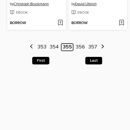
by
Christoph Bruckmann
by
David Ulbrich
EBOOK
EBOOK
BORROW
BORROW
353
354
355
356
357
First
Last