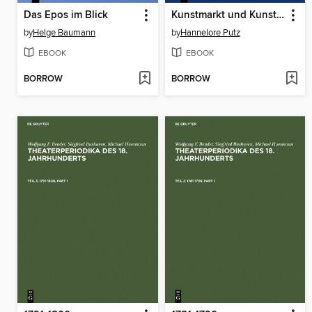
Das Epos im Blick
Kunstmarkt und Kunstbetrieb in Rom (1750–1850)
by
Helge Baumann
by
Hannelore Putz
EBOOK
EBOOK
BORROW
BORROW