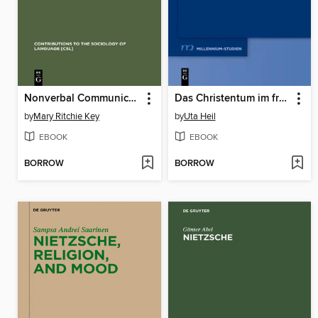
Nonverbal Communication Today
Das Christentum im frühen Europa
by
Mary Ritchie Key
by
Uta Heil
EBOOK
EBOOK
BORROW
BORROW